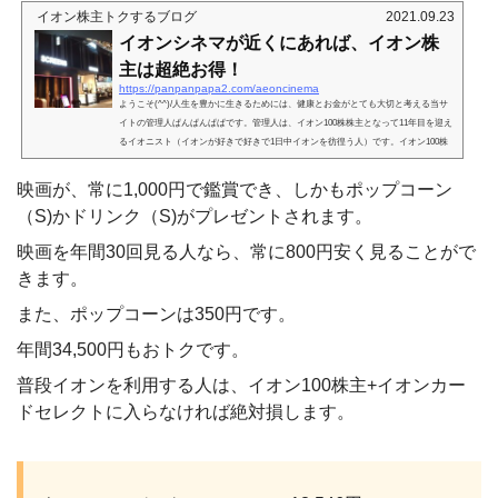
イオン株主トクするブログ
2021.09.23
イオンシネマが近くにあれば、イオン株
主は超絶お得！
https://panpanpapa2.com/aeoncinema
ようこそ(^^)/人生を豊かに生きるためには、健康とお金がとても大切と考える当サ
イトの管理人ぱんぱんぱぱです。管理人は、イオン100株株主となって11年目を迎え
るイオニスト（イオンが好きで好きで1日中イオンを彷徨う人）です。イオン100株
株主となって、イオンでイオンカードセレクトを使い、WAONポイント対象食品を
積極的にチョイスして、年間70万円ほど購入すると、驚くほど得します。管理人の
映画が、常に1,000円で鑑賞でき、しかもポップコーン
場合です。イオンで年間70万円程度利用すれば、年間6万円前後は、確実に得しま
（S)かドリンク（S)がプレゼントされます。
す。すごくない？うそのようなホントです。管理人は、現在...
映画を年間30回見る人なら、常に800円安く見ることがで
きます。
また、ポップコーンは350円です。
年間34,500円もおトクです。
普段イオンを利用する人は、イオン100株主+イオンカー
ドセレクトに入らなければ絶対損します。